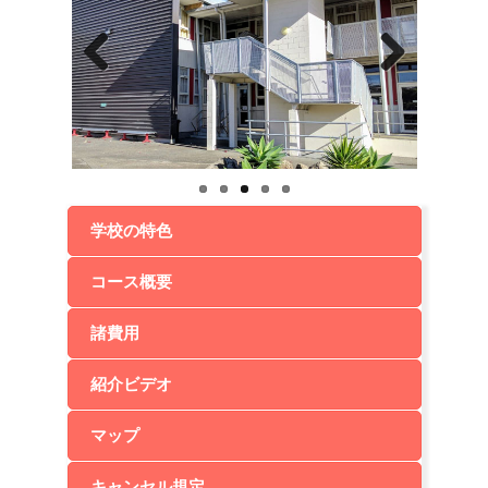
Previ
Next
ous
学校の特色
コース概要
諸費用
紹介ビデオ
マップ
キャンセル規定