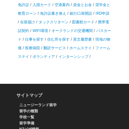
免許証
/
入国カード
/
空港案内
/
資金とお金
/
奨学金と
教育ローン
/
免許証書き換え
/
銀行口座開設
/
IRD申請
/
在留届け
/
タックスリターン
/
図書館カード
/
携帯電
話契約
/
WIFI環境
/
オークランドの交通機関
/
バスカー
ド
/
仕事を探す
/
住む所を探す
/
英文履歴書
/
現地の物
価
/
医療病院
/
翻訳サービス
/
ホームステイ
/
ファーム
ステイ
/
ボランティア
/
インターンシップ
/
サイトマップ
ニュージーランド留学
留学の種類
学校一覧
留学準備