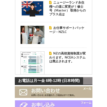
ニュージーランド永住
権への道に変更が！修士
号（Master） 取得からの
プラス点は
お仕事サポートパッケ
ージ – NZLC
NZの高校資格制度が変
わります。NCEAシステム
は廃止されます。
お電話は月〜金 6時-12時 (日本時間)
学生ビザ申請がもっと
便利に！