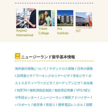
Yobee
Ara
Aspire2
SIT
College
Institute
International
ニュージーランド留学基本情報
海外旅行保険について
/
サザンクロス保険
/
日本の保険
/
訪問者ビザ
/
ワーキングホリデービザ
/
学生ビザ
/
ポ
ストスタディーワークビザ
/
ガーディアンビザ
/
永住権
/
NZETA
/
移民局指定病院
/
無犯罪証明書
/
VFS NZビ
ザ申請センター
/
ニュージーランド移民アドバイザー
/
パスポート
/
航空券
/
荷造り
/
携帯電話レンタル
/
国際