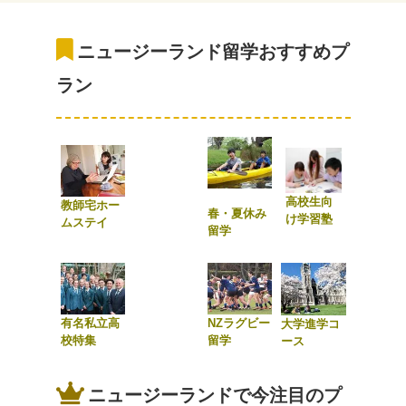
ニュージーランド留学おすすめプ
ラン
高校生向
教師宅ホー
春・夏休み
け学習塾
ムステイ
留学
有名私立高
NZラグビー
大学進学コ
校特集
留学
ース
ニュージーランドで今注目のプ