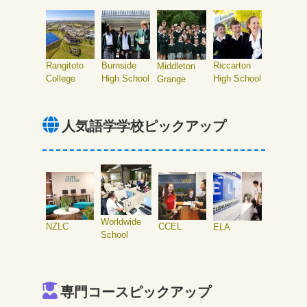
Rangitoto
Burnside
Riccarton
Middleton
College
High School
High School
Grange
人気語学学校ピックアップ
Worldwide
NZLC
CCEL
ELA
School
専門コースピックアップ