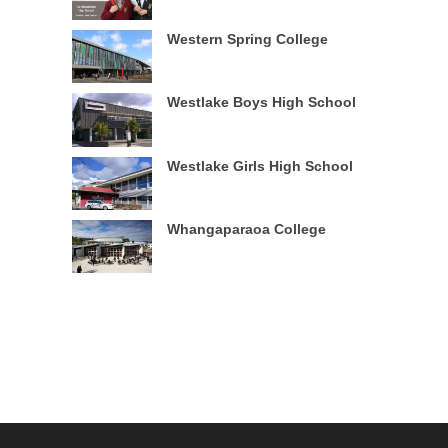
Western Spring College
Westlake Boys High School
Westlake Girls High School
Whangaparaoa College