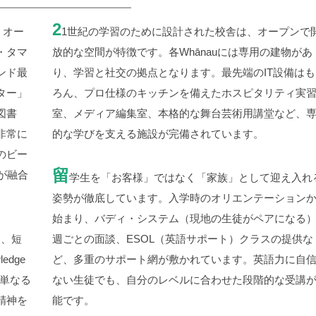
2
、オー
1
世紀の学習のために設計された校舎は、オープンで
・タマ
放的な空間が特徴です。各
Whānau
には専用の建物があ
ンド最
り、学習と社交の拠点となります。最先端の
IT
設備はも
ター」
ろん、プロ仕様のキッチンを備えたホスピタリティ実
図書
室、メディア編集室、本格的な舞台芸術用講堂など、
非常に
的な学びを支える施設が完備されています。
のビー
留
が融合
学生を「お客様」ではなく「家族」として迎え入れ
姿勢が徹底しています。入学時のオリエンテーション
始まり、バディ・システム（現地の生徒がペアになる
ら、短
週ごとの面談、
ESOL
（英語サポート）クラスの提供な
ledge
ど、多重のサポート網が敷かれています。英語力に自
単なる
ない生徒でも、自分のレベルに合わせた段階的な受講
精神を
能です。