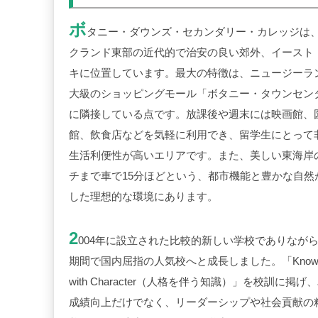
ボ
タニー・ダウンズ・セカンダリー・カレッジは
クランド東部の近代的で治安の良い郊外、イースト
キに位置しています。最大の特徴は、ニュージーラ
大級のショッピングモール「ボタニー・タウンセン
に隣接している点です。放課後や週末には映画館、
館、飲食店などを気軽に利用でき、留学生にとって
生活利便性が高いエリアです。また、美しい東海岸
チまで車で
15
分ほどという、都市機能と豊かな自然
した理想的な環境にあります。
2
004
年に設立された比較的新しい学校でありなが
期間で国内屈指の人気校へと成長しました。「
Know
with Character
（人格を伴う知識）」を校訓に掲げ、
成績向上だけでなく、リーダーシップや社会貢献の