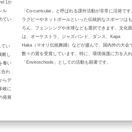
el 1
か
シル
「
Co-curricular
」と呼ばれる課外活動が非常に活発です
めてい
ラグビーやネットボールといった伝統的なスポーツは
ろん、フェンシングや水球なども選択できます。文化
は、オーケストラ、ジャズバンド、ダンス、
Kapa
Haka
（マオリ伝統舞踊）などが盛んで、国内外の大会
してい
数々の賞を受賞しています。特に、環境保護に力を入
横断し
「
Enviroschools
」としての活動も顕著です。
を養い
に合わ
からデ
多岐に
の発展