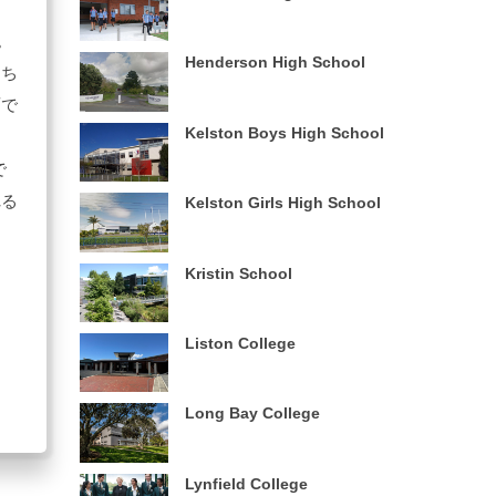
。
Henderson High School
もち
面で
Kelston Boys High School
で
れる
Kelston Girls High School
Kristin School
Liston College
Long Bay College
Lynfield College