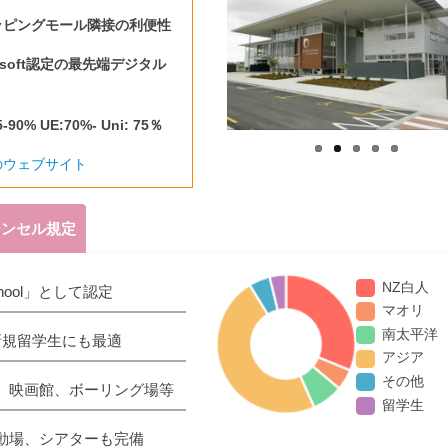
ッピングモール隣接の利便性
rosoft認定の最先端デジタル
5-90% UE:70%- Uni: 75％
のウェブサイト
ャンセル規定
NZ白人
School」として認定
マオリ
南太平洋
新規留学生にも最適
アジア
その他
、映画館、ボーリング場等
留学生
動場、シアターも完備