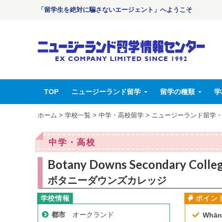
「留学生を絶対に騙さないエージェント」へようこそ
TOP
ニュージーランド留学
留学の種類
学
ホーム
>
学校一覧
>
中学・高校留学
>
ニュージーランド留学
中学・高校
Botany Downs Secondary Colle
ボタニーダウンズカレッジ
都市
オークランド
Whā