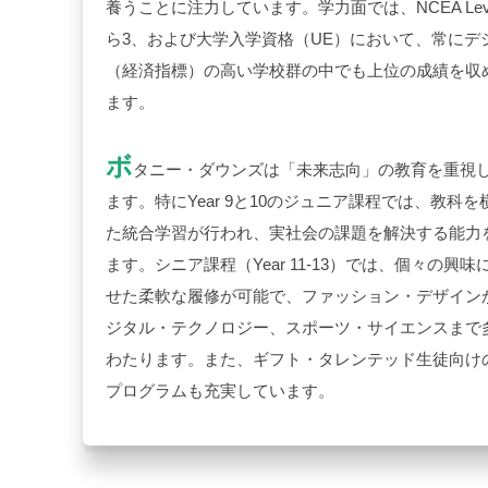
養うことに注力しています。学力面では、
NCEA Lev
ら
3
、および大学入学資格（
UE
）において、常にデ
（経済指標）の高い学校群の中でも上位の成績を収
ます。
ボ
タニー・ダウンズは「未来志向」の教育を重視
ます。特に
Year 9
と
10
のジュニア課程では、教科を
た統合学習が行われ、実社会の課題を解決する能力
ます。シニア課程（
Year 11-13
）では、個々の興味
せた柔軟な履修が可能で、ファッション・デザイン
ジタル・テクノロジー、スポーツ・サイエンスまで
わたります。また、ギフト・タレンテッド生徒向け
プログラムも充実しています。