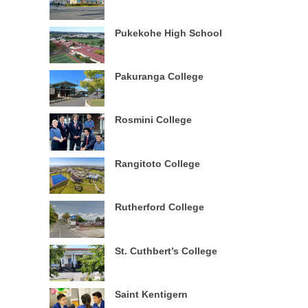
Pukekohe High School
Pakuranga College
Rosmini College
Rangitoto College
Rutherford College
St. Cuthbert’s College
Saint Kentigern