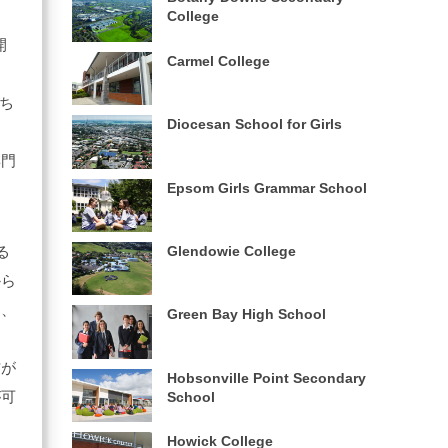
College
開
Carmel College
ち
Diocesan School for Girls
習
専門
Epsom Girls Grammar School
Glendowie College
る
から
）、
Green Bay High School
信が
Hobsonville Point Secondary
が可
School
Howick College