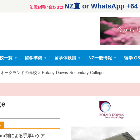
NZ直 or WhatsApp +64 
校一覧
留学準備
留学体験談
NZ一般情報
留学 Q
・オークランドの高校
>
Botany Downs Secondary College
ge
nau制による手厚いケア