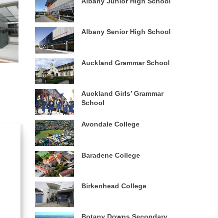
Albany Junior High School
Albany Senior High School
Auckland Grammar School
Auckland Girls’ Grammar
School
Avondale College
Baradene College
Birkenhead College
Botany Downs Secondary