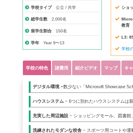
学校タイプ
公立 / 共学
ショ
総学生数
2,000名
Mic
教育
留学生割合
150名
L3: 8
学年
Year 9〜13
学校
学校の特色
諸費用
紹介ビデオ
マップ
キ
デジタル環境 −
数少ない「Microsoft Showcase 
ハウスシステム
− 6つに別れたハウスシステムは
充実した周辺施設
− ショッピングモール、図書館
洗練されたモダンな校舎
− スポーツ用コートや運