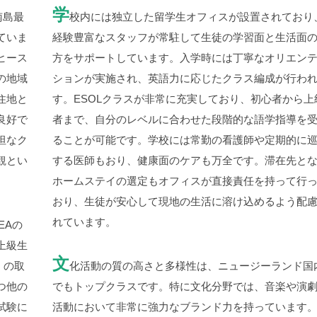
学
南島最
校内には独立した留学生オフィスが設置されており
ていま
経験豊富なスタッフが常駐して生徒の学習面と生活面
ヒース
方をサポートしています。入学時には丁寧なオリエン
の地域
ションが実施され、英語力に応じたクラス編成が行わ
住地と
す。
ESOL
クラスが非常に充実しており、初心者から上
良好で
者まで、自分のレベルに合わせた段階的な語学指導を
坦なク
ることが可能です。学校には常勤の看護師や定期的に
観とい
する医師もおり、健康面のケアも万全です。滞在先と
ホームステイの選定もオフィスが直接責任を持って行
おり、生徒が安心して現地の生活に溶け込めるよう配
れています。
EA
の
上級生
文
）の取
化活動の質の高さと多様性は、ニュージーランド国
つ他の
でもトップクラスです。特に文化分野では、音楽や演
試験に
活動において非常に強力なブランド力を持っています