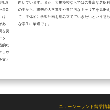
施設環
向いています。また、大規模校ならではの豊富な選択
た最新
の中から、将来の大学進学や専門的なキャリアを見据
には、
て、主体的に学習計画を組み立てていきたいという意
があ
な学生に最適です。
境を提
ータ
践的な
グラウ
を支え
ニュージーランド留学情