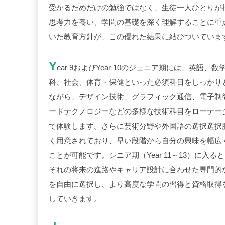
受かるためだけの勉強ではなく、生徒一人ひとりが
思考力を養い、学問の基礎を深く理解することに重
いた教育方針が、この優れた結果に結びついていま
Y
ear 9
および
Year 10
のジュニア期には、英語、数
科、社会、体育・保健といった必須科目をしっかり
ながら、デザイン技術、グラフィック通信、電子制
ードテクノロジーなどの多様な技術科目をローテー
で体験します。さらに芸術分野や外国語の選択選択
く用意されており、早い段階から自分の興味を幅広
ことが可能です。シニア期（
Year 11
～
13
）に入ると
ぞれの将来の進路やキャリア設計に合わせた専門的
を自由に選択し、より高度な学問の習得と資格取得
していきます。