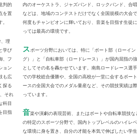
批判的
内のオーケストラ、ジャズバンド、ロックバンド、合
点を置
などは、地域のコンテストだけでなく全国規模の大会
す。
何度もチャンピオンに輝いており、音楽を目指す生徒
っては最高の環境です。
学、理
ス
と学び
ポーツ分野においては、特に「ボート部（ローイン
御、フ
グ）」と「自転車部（ロードレース）」が国内屈指の
ション
としてその名を轟かせています。南島ロードレース選
肢も広
での学校総合優勝や、全国の高校が一堂に会するボー
く探る
ースの全国大会でのメダル量産など、その競技実績は
、それ
っています。
な科目
音
を目指
楽や演劇の表現芸術、またはボートや自転車競技な
の特定のスポーツ分野で、国内トップレベルのハイレ
な環境に身を置き、自分の才能を本気で伸ばしたい学