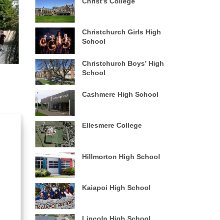
Christ’s College
Christchurch Girls High
School
Christchurch Boys’ High
School
Cashmere High School
Ellesmere College
Hillmorton High School
Kaiapoi High School
Lincoln High School