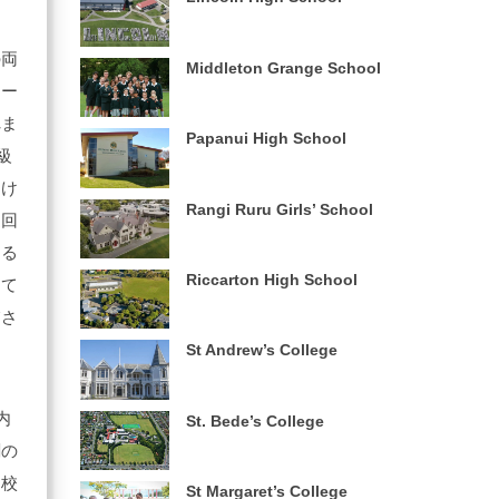
、
の両
Middleton Grange School
テー
れま
Papanui High School
級
受け
Rangi Ruru Girls’ School
巡回
なる
Riccarton High School
って
慮さ
St Andrew’s College
内
St. Bede’s College
劇の
。校
St Margaret’s College