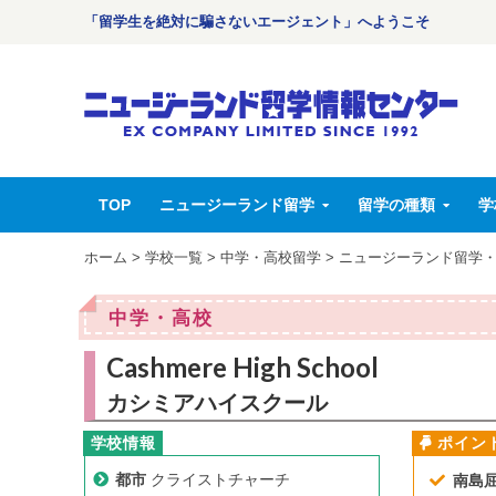
「留学生を絶対に騙さないエージェント」へようこそ
TOP
ニュージーランド留学
留学の種類
学
ホーム
>
学校一覧
>
中学・高校留学
>
ニュージーランド留学
中学・高校
Cashmere High School
カシミアハイスクール
都市
クライストチャーチ
南島