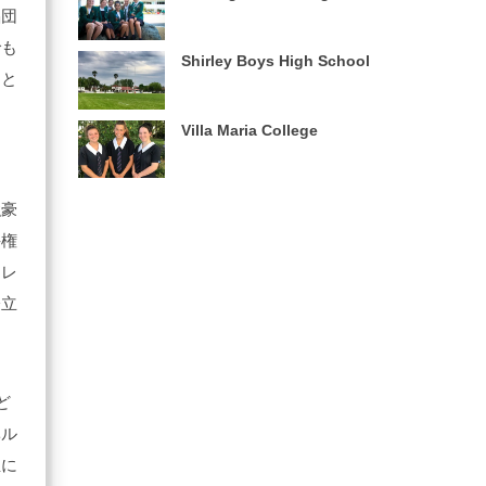
唱団
でも
Shirley Boys High School
にと
Villa Maria College
強豪
手権
トレ
際立
ど
ベル
生に