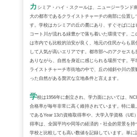
カ
シミア・ハイ・スクールは、ニュージーランド
大の都市であるクライストチャーチの南部に位置し
す。学校はカシミアの丘の麓にあり、すぐそばには
コート川が流れる緑豊かで落ち着いた環境です。こ
は市内でも比較的治安が良く、地元の住民からも居
して人気が高いエリアです。都市部へのアクセスも
ありながら、自然を身近に感じられる場所です。平
ライストチャーチ市街地の中で、丘の傾斜や川の景
った自然がある贅沢な立地条件と言えます。
学
校は
1956
年に創立され、学力面においては、
NC
合格率が毎年非常に高く維持されています。特に最
である
Year 13
の資格取得率や、大学入学資格（
UE
得率は、全国平均や同等の経済的・社会的背景を持
学校と比較しても高い数値を記録しています。単に