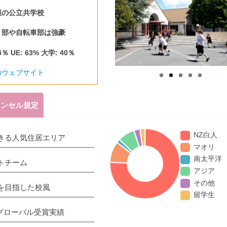
模の公立共学校
ト部や自転車部は強豪
84％ UE: 63% 大学: 40％
のウェブサイト
ャンセル規定
NZ白人
できる人気住居エリア
マオリ
南太平洋
トチーム
アジア
その他
を目指した校風
留学生
グローバル受賞実績