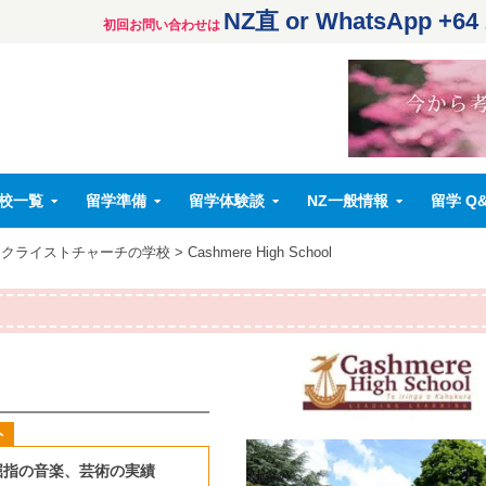
NZ直 or WhatsApp +64 
校一覧
留学準備
留学体験談
NZ一般情報
留学 Q
・クライストチャーチの学校
>
Cashmere High School
屈指の音楽、芸術の実績