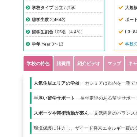
学校タイプ
公立 / 共学
大規
総学生数
2,464名
ボー
L3: 
留学生割合
105名（4.4％）
学校
学年
Year 9〜13
学校の特色
諸費用
紹介ビデオ
マップ
キ
人気住居エリアの学校
− カシミアは市内を一望
手厚い留学サポート
− 長年定評のある留学サポー
スポーツや芸術活動が盛ん
− 文武両道のバランス
環境保護に注力し、ザイード将来エネルギー賞の