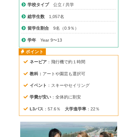
学校タイプ
公立 / 共学
総学生数
1,057名
留学生割合
9名（0.9％）
学年
Year 9〜13
ネーピア
：飛行機で約１時間
教科：
アートや園芸も選択可
イベント
：スキーやセイリング
学費が安い
：全体的に割安
L3パス
：57.6％
大学進学率
：22％