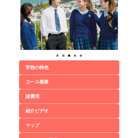
Previ
Next
ous
学校の特色
コース概要
諸費用
紹介ビデオ
マップ