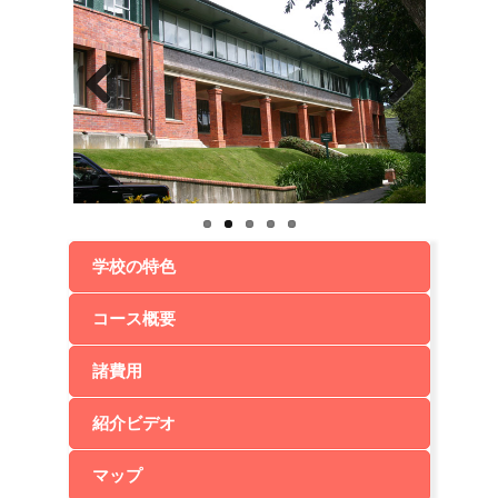
Previ
Next
ous
学校の特色
コース概要
諸費用
紹介ビデオ
マップ